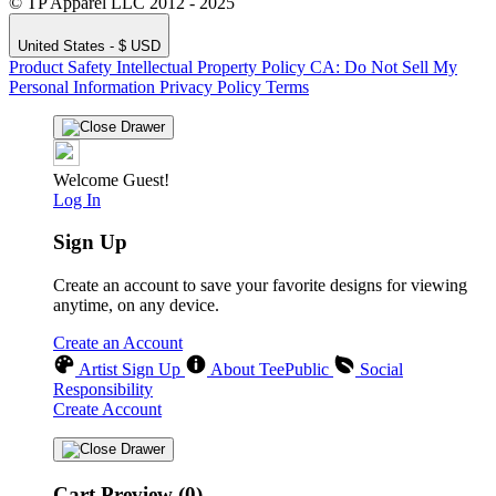
© TP Apparel LLC 2012 - 2025
United States - $ USD
Product Safety
Intellectual Property Policy
CA: Do Not Sell My
Personal Information
Privacy Policy
Terms
Welcome Guest!
Log In
Sign Up
Create an account to save your favorite designs for viewing
anytime, on any device.
Create an Account
Artist Sign Up
About TeePublic
Social
Responsibility
Create Account
Cart Preview (0)