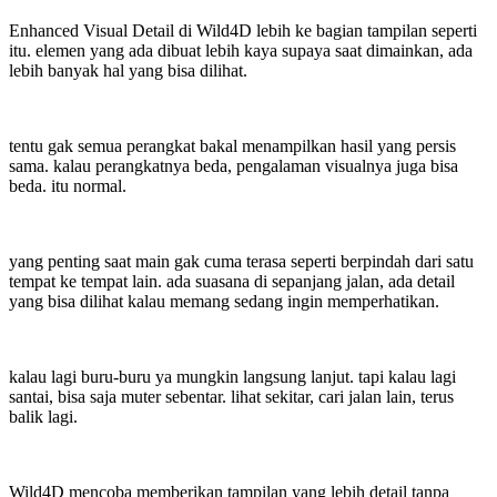
Enhanced Visual Detail di Wild4D lebih ke bagian tampilan seperti
itu. elemen yang ada dibuat lebih kaya supaya saat dimainkan, ada
lebih banyak hal yang bisa dilihat.
tentu gak semua perangkat bakal menampilkan hasil yang persis
sama. kalau perangkatnya beda, pengalaman visualnya juga bisa
beda. itu normal.
yang penting saat main gak cuma terasa seperti berpindah dari satu
tempat ke tempat lain. ada suasana di sepanjang jalan, ada detail
yang bisa dilihat kalau memang sedang ingin memperhatikan.
kalau lagi buru-buru ya mungkin langsung lanjut. tapi kalau lagi
santai, bisa saja muter sebentar. lihat sekitar, cari jalan lain, terus
balik lagi.
Wild4D mencoba memberikan tampilan yang lebih detail tanpa