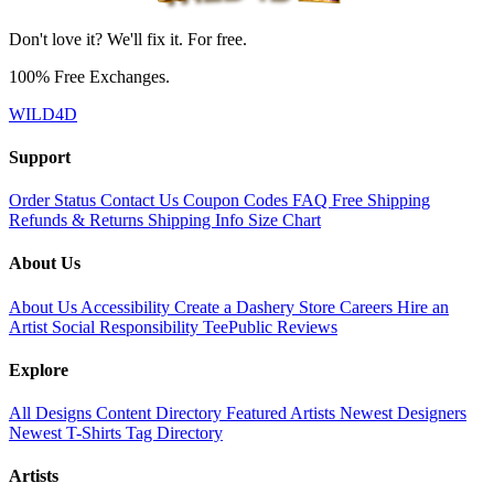
Don't love it? We'll fix it. For free.
100% Free Exchanges.
WILD4D
Support
Order Status
Contact Us
Coupon Codes
FAQ
Free Shipping
Refunds & Returns
Shipping Info
Size Chart
About Us
About Us
Accessibility
Create a Dashery Store
Careers
Hire an
Artist
Social Responsibility
TeePublic Reviews
Explore
All Designs
Content Directory
Featured Artists
Newest Designers
Newest T-Shirts
Tag Directory
Artists