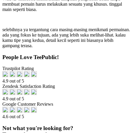
membuat pemain harus melakukan sesuatu yang khusus. tinggal
main seperti biasa.
selebihnya ya tergantung cara masing-masing menikmati permainan.
ada yang fokus ke tujuan, ada yang lebih suka melihat-lihat. kalau
kamu tipe yang kedua, detail kecil seperti ini biasanya lebih
gampang terasa.
People Love TeePublic!
Trustpilot Rating
4.9 out of 5
Zendesk Satisfaction Rating
4.9 out of 5
Google Customer Reviews
4.6 out of 5
Not what you're looking for?