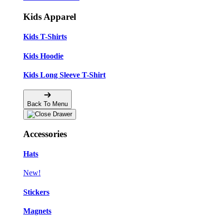
Kids Apparel
Kids T-Shirts
Kids Hoodie
Kids Long Sleeve T-Shirt
Back To Menu
Accessories
Hats
New!
Stickers
Magnets