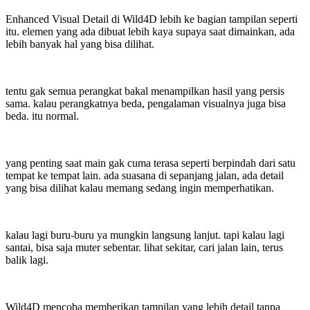
Enhanced Visual Detail di Wild4D lebih ke bagian tampilan seperti
itu. elemen yang ada dibuat lebih kaya supaya saat dimainkan, ada
lebih banyak hal yang bisa dilihat.
tentu gak semua perangkat bakal menampilkan hasil yang persis
sama. kalau perangkatnya beda, pengalaman visualnya juga bisa
beda. itu normal.
yang penting saat main gak cuma terasa seperti berpindah dari satu
tempat ke tempat lain. ada suasana di sepanjang jalan, ada detail
yang bisa dilihat kalau memang sedang ingin memperhatikan.
kalau lagi buru-buru ya mungkin langsung lanjut. tapi kalau lagi
santai, bisa saja muter sebentar. lihat sekitar, cari jalan lain, terus
balik lagi.
Wild4D mencoba memberikan tampilan yang lebih detail tanpa