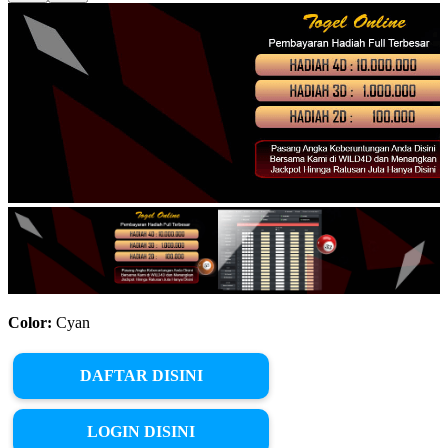
Color:
Cyan
DAFTAR DISINI
LOGIN DISINI