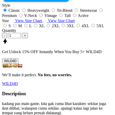
Style
Classic
Heavyweight
Tri-Blend
Streetwear
Premium
V-Neck
Vintage
Tall
Active
Size
View Size Chart
View Size Chart
S
M
L
XL
2XL
3XL
4XL
5XL
Quantity
-
+
Get
Unlock 15%
OFF Instantly When You Buy
5+ WILD4D
WILD4D
We’ll make it perfect.
No fees, no worries.
WILD4D
Description
kadang pas main game, kita gak cuma lihat karakter. sekitar juga
ikut dilihat, walaupun cuma sekilas. apalagi kalau lagi jalan ke
tempat yang belum pernah didatangi.