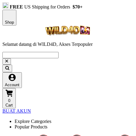
FREE
US Shipping for Orders
$70+
Shop
Selamat datang di WILD4D, Akses Terpopuler
Account
0
Cart
BUAT AKUN
Explore Categories
Popular Products